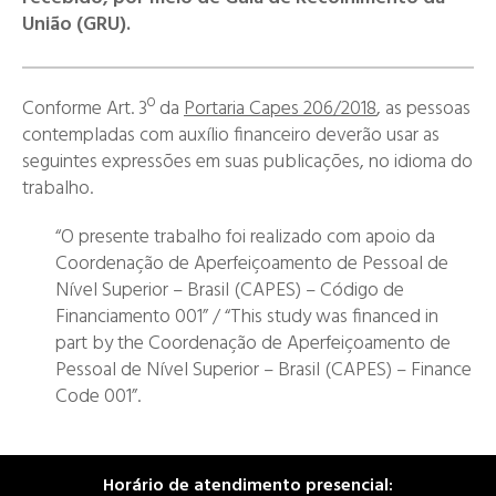
União (GRU).
Conforme Art. 3º da
Portaria Capes 206/2018
, as pessoas
contempladas com auxílio financeiro deverão usar as
seguintes expressões em suas publicações, no idioma do
trabalho.
“O presente trabalho foi realizado com apoio da
Coordenação de Aperfeiçoamento de Pessoal de
Nível Superior – Brasil (CAPES) – Código de
Financiamento 001” / “This study was financed in
part by the Coordenação de Aperfeiçoamento de
Pessoal de Nível Superior – Brasil (CAPES) – Finance
Code 001”.
Horário de atendimento presencial: