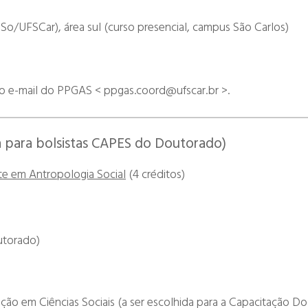
So/UFSCar), área sul (curso presencial, campus São Carlos)
o do e-mail do PPGAS < ppgas.coord@ufscar.br >.
ia para bolsistas CAPES do Doutorado)
e em Antropologia Social
(4 créditos)
outorado)
ação em Ciências Sociais (a ser escolhida para a Capacitação D