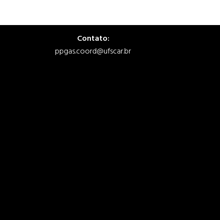
Contato:
ppgas.coord@ufscar.br