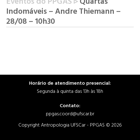
Eventos do PPGAS ▹
Quartas
Indomáveis – Andre Thiemann –
28/08 – 10h30
Horário de atendimento presencial:
Segunda à quinta das 13h às 18h
Contato:
ppgas.coord@ufscar.br
Copyright Antropologia UFSCar - PPGAS © 2026