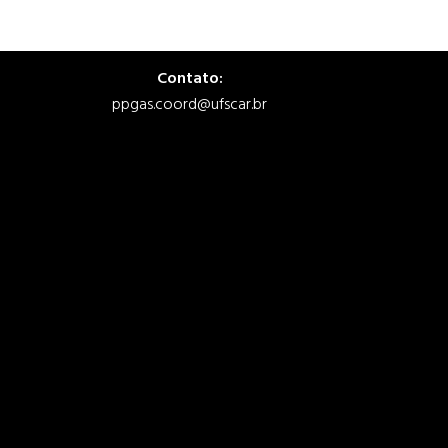
Contato:
ppgas.coord@ufscar.br