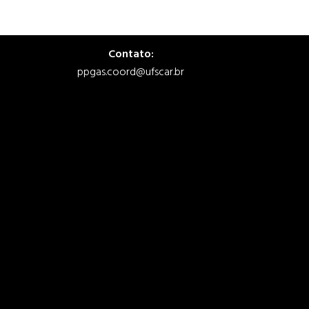
Contato:
ppgas.coord@ufscar.br