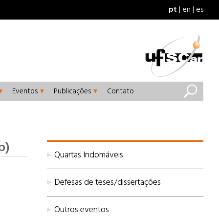
pt
en
es
Eventos
Publicações
Contato
p)
Quartas Indomáveis
Defesas de teses/dissertações
Outros eventos