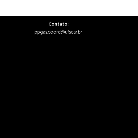
Contato:
ppgas.coord@ufscar.br