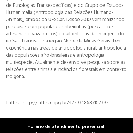
de Etnologias Transespecíficas) e do Grupo de Estudos
Humanimalia (Antropologia das Relações Humano-
Animais), ambos da UFSCar. Desde 2010 vem realizando
pesquisas com populações ribeirinhas (pescadores
artesanais e vazanteiros) e quilombolas das margens do
rio São Francisco na região Norte de Minas Gerais. Tem
experiência nas áreas de antropologia rural, antropologia
das populações afro-brasileiras e antropologia
multiespécie. Atualmente desenvolve pesquisa sobre as
relações entre animais e incêndios florestais em contexto
indígena.
Lattes:
http://lattes.cnpq.br/
4279348687162397
Horário de atendimento presencial: