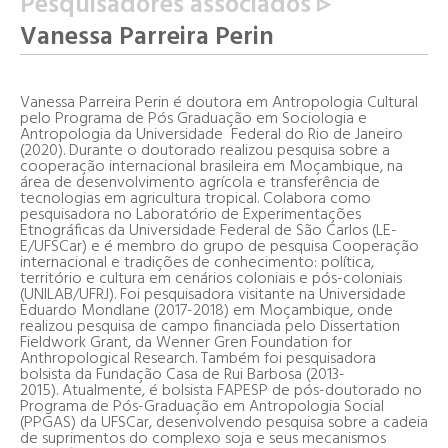
Pesquisadores associados ▹
Vanessa Parreira Perin
Vanessa Parreira Perin é doutora em Antropologia Cultural
pelo Programa de Pós Graduação em Sociologia e
Antropologia da Universidade Federal do Rio de Janeiro
(2020). Durante o doutorado realizou pesquisa sobre a
cooperação internacional brasileira em Moçambique, na
área de desenvolvimento agrícola e transferência de
tecnologias em agricultura tropical. Colabora como
pesquisadora no Laboratório de Experimentações
Etnográficas da Universidade Federal de São Carlos (LE-
E/UFSCar) e é membro do grupo de pesquisa Cooperação
internacional e tradições de conhecimento: política,
território e cultura em cenários coloniais e pós-coloniais
(UNILAB/UFRJ). Foi pesquisadora visitante na Universidade
Eduardo Mondlane (2017-2018) em Moçambique, onde
realizou pesquisa de campo financiada pelo
Dissertation
Fieldwork Grant
, da Wenner Gren Foundation for
Anthropological Research. Também foi pesquisadora
bolsista da Fundação Casa de Rui Barbosa (2013-
2015). Atualmente, é bolsista FAPESP de pós-doutorado no
Programa de Pós-Graduação em Antropologia Social
(PPGAS) da UFSCar, desenvolvendo pesquisa sobre a cadeia
de suprimentos do complexo soja e seus mecanismos