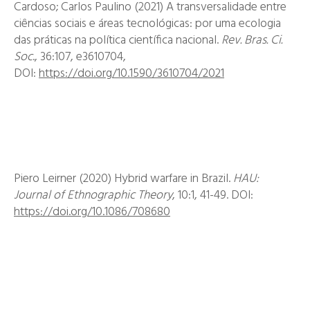
Cardoso; Carlos Paulino (2021) A transversalidade entre
ciências sociais e áreas tecnológicas: por uma ecologia
das práticas na política científica nacional.
Rev. Bras. Ci.
Soc
., 36:107, e3610704,
DOI:
https://doi.org/10.1590/3610704/2021
Piero Leirner (2020) Hybrid warfare in Brazil.
HAU:
Journal of Ethnographic Theory
, 10:1, 41-49. DOI:
https://doi.org/10.1086/708680