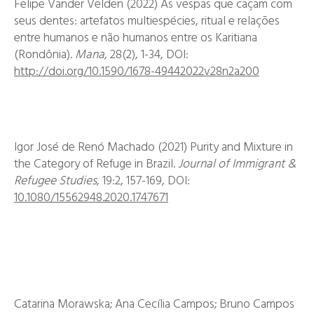
Felipe Vander Velden
(2022)
As vespas que caçam com
seus dentes: artefatos multiespécies, ritual e relações
entre humanos e não humanos entre os Karitiana
(Rondônia).
Mana
,
28(2),
1-34,
DOI:
http://doi.org/10.1590/1678-49442022v28n2a200
Igor José de Renó Machado
(2021)
Purity and Mixture in
the Category of Refuge in Brazil.
Journal of Immigrant &
Refugee Studies
,
19:2,
157-169,
DOI:
10.1080/15562948.2020.1747671
Catarina Morawska; Ana Cecília Campos; Bruno Campos