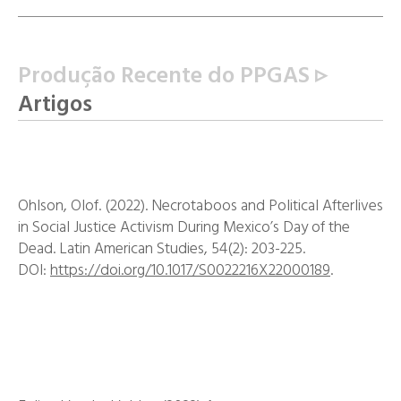
Produção Recente do PPGAS ▹
Artigos
Ohlson, Olof. (2022). Necrotaboos and Political Afterlives
in Social Justice Activism During Mexico’s Day of the
Dead.
Latin American Studies
, 54(2): 203-225.
DOI:
https://doi.org/10.1017/
S0022216X22000189
.