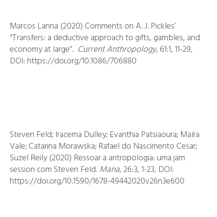
Marcos Lanna (2020) Comments on A. J. Pickles’
“Transfers: a deductive approach to gifts, gambles, and
economy at large”.
Current Anthropology
, 61:1, 11-29,
DOI: https://doi.org/10.1086/706880
Steven Feld; Iracema Dulley; Evanthia Patsiaoura; Maíra
Vale; Catarina Morawska; Rafael do Nascimento Cesar;
Suzel Reily (2020) Ressoar a antropologia: uma jam
session com Steven Feld.
Mana
, 26:3, 1-23, DOI:
https://doi.org/10.1590/1678-49442020v26n3e600