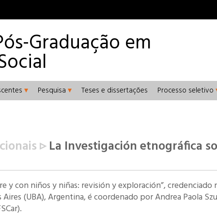
Pós-Graduação em
Social
scentes
Pesquisa
Teses e dissertações
Processo seletivo
cionais ▹
La Investigación etnográfica s
re y con niños y niñas: revisión y exploración”
, credenciado 
s Aires (UBA), Argentina, é coordenado por Andrea Paola Szul
SCar).