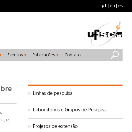
pt
en
es
Eventos
Publicações
Contato
obre
Linhas de pesquisa
Laboratórios e Grupos de Pesquisa
na
c, e
Projetos de extensão