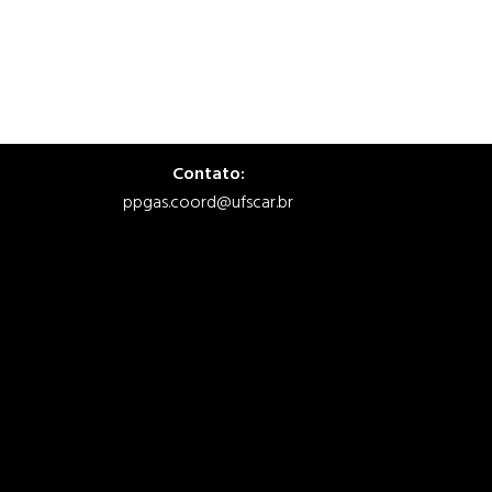
Contato:
ppgas.coord@ufscar.br