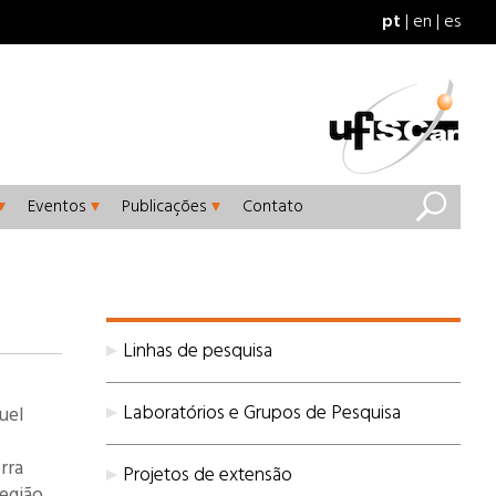
pt
en
es
Eventos
Publicações
Contato
Linhas de pesquisa
Laboratórios e Grupos de Pesquisa
uel
rra
Projetos de extensão
egião,