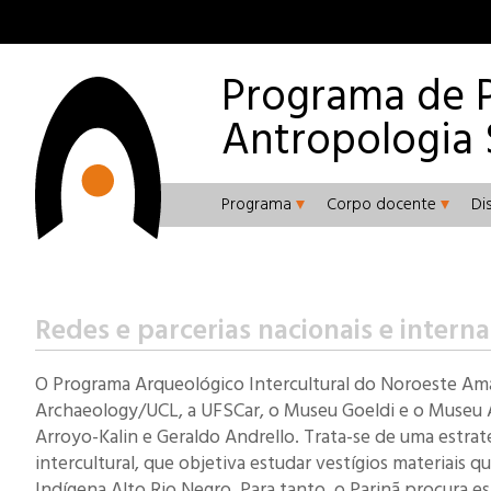
Programa de 
Antropologia 
Programa
Corpo docente
Di
Redes e parcerias nacionais e interna
O Programa Arqueológico Intercultural do Noroeste Amaz
Archaeology/UCL, a UFSCar, o Museu Goeldi e o Museu
Arroyo-Kalin e Geraldo Andrello. Trata-se de uma estraté
intercultural, que objetiva estudar vestígios materiais 
Indígena Alto Rio Negro. Para tanto, o Parinã procura e