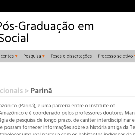
Pós-Graduação em
Social
scentes
Pesquisa
Teses e dissertações
Processo seletivo
cionais ▹
Parinã
ônico (Parinã), é uma parceria entre o Institute of
 Amazônico e é coordenado pelos professores doutores Man
gia de pesquisa de longo prazo, de caráter interdisciplinar e
que possam fornecer informações sobre a história antiga da Te
stabelecer uma real parceria com os habitantes indígenas da r