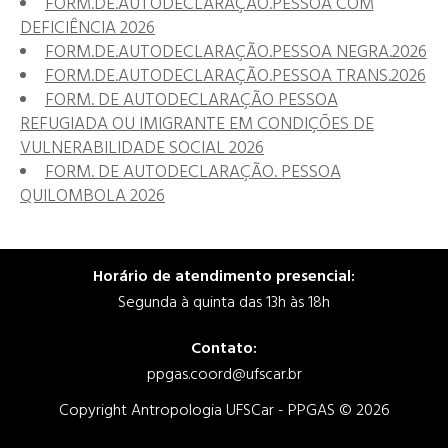
FORM.DE.AUTODECLARAÇÃO.PESSOA COM
DEFICIÊNCIA 2026
FORM.DE.AUTODECLARAÇÃO.PESSOA NEGRA.2026
FORM.DE.AUTODECLARAÇÃO.PESSOA TRANS.2026
FORM. DE AUTODECLARAÇÃO PESSOA
REFUGIADA OU IMIGRANTE EM CONDIÇÕES DE
VULNERABILIDADE SOCIAL 2026
FORM. DE AUTODECLARAÇÃO. PESSOA
QUILOMBOLA 2026
Horário de atendimento presencial:
Segunda à quinta das 13h às 18h
Contato:
ppgas.coord@ufscar.br
Copyright Antropologia UFSCar - PPGAS © 2026