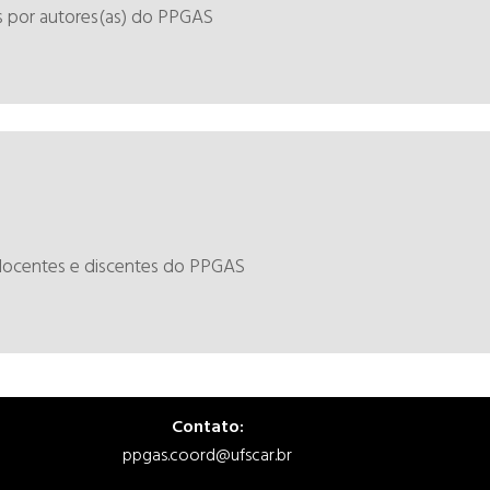
es por autores(as) do PPGAS
 docentes e discentes do PPGAS
Contato:
ppgas.coord@ufscar.br